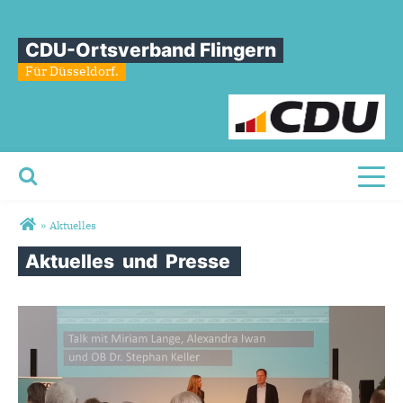
CDU-Ortsverband Flingern
Für Düsseldorf.
Toggl
Sie sind hier
»
Aktuelles
Aktuelles
und
Presse