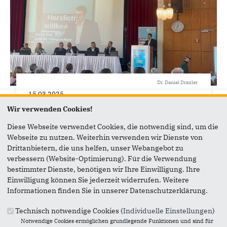
Dr. Daniel Draxler
15.03.2025
Achim Graf und Dominik Silbach als
Wir verwenden Cookies!
Ratskandidaten für Flingern
Diese Webseite verwendet Cookies, die notwendig sind, um die
aufgestellt
Webseite zu nutzen. Weiterhin verwenden wir Dienste von
Kreisvertreterversammlung zur Kommunalwahl
Drittanbietern, die uns helfen, unser Webangebot zu
verbessern (Website-Optimierung). Für die Verwendung
bestimmter Dienste, benötigen wir Ihre Einwilligung. Ihre
Einwilligung können Sie jederzeit widerrufen. Weitere
Informationen finden Sie in unserer Datenschutzerklärung.
Technisch notwendige Cookies (
Individuelle Einstellungen
)
Notwendige Cookies ermöglichen grundlegende Funktionen und sind für